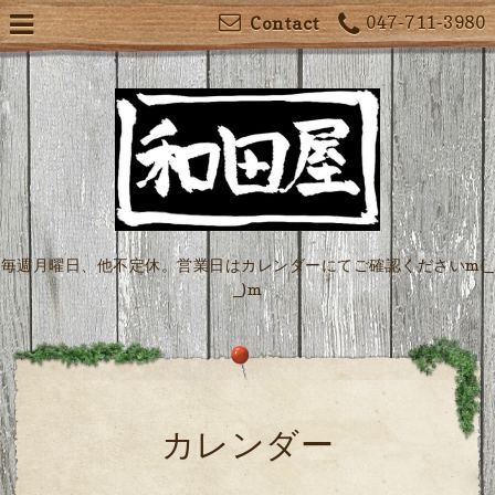
047-711-3980
Contact
毎週月曜日、他不定休。営業日はカレンダーにてご確認くださいm(_
_)m
カレンダー