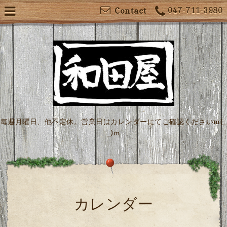
047-711-3980
Contact
毎週月曜日、他不定休。営業日はカレンダーにてご確認くださいm(_
_)m
カレンダー