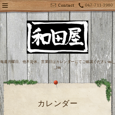
047-711-3980
Contact
毎週月曜日、他不定休。営業日はカレンダーにてご確認くださいm(_
_)m
カレンダー