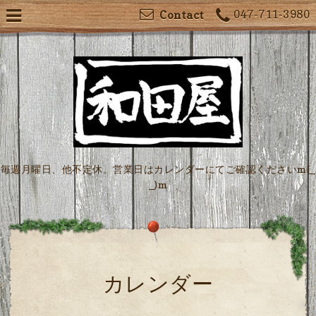
047-711-3980
Contact
毎週月曜日、他不定休。営業日はカレンダーにてご確認くださいm(_
_)m
カレンダー