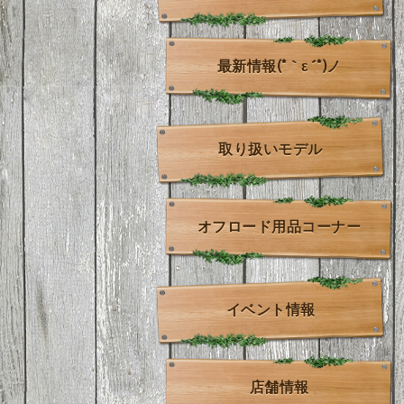
最新情報(*｀ε´*)ノ
取り扱いモデル
オフロード用品コーナー
イベント情報
店舗情報