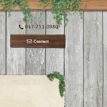
047-711-3980
Contact
ー