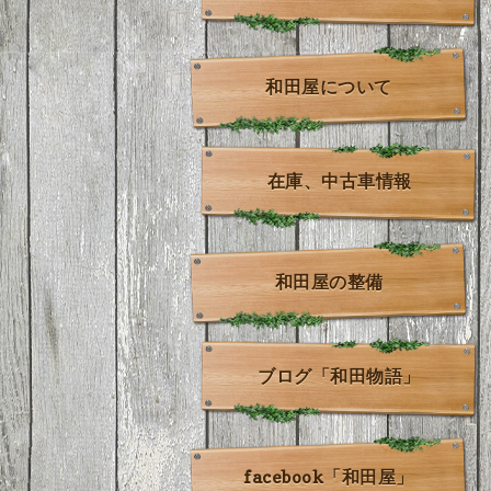
和田屋について
在庫、中古車情報
和田屋の整備
ブログ「和田物語」
facebook「和田屋」