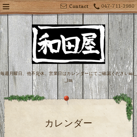
047-711-3980
Contact
毎週月曜日、他不定休。営業日はカレンダーにてご確認くださいm(_
_)m
カレンダー