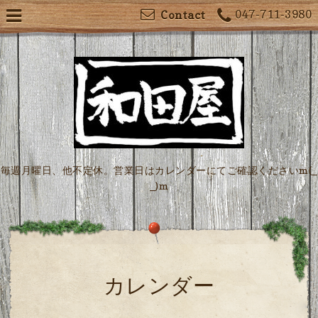
047-711-3980
Contact
毎週月曜日、他不定休。営業日はカレンダーにてご確認くださいm(_
_)m
カレンダー