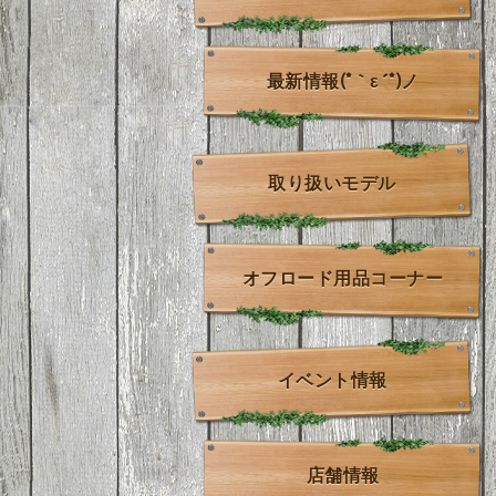
最新情報(*｀ε´*)ノ
取り扱いモデル
オフロード用品コーナー
イベント情報
店舗情報