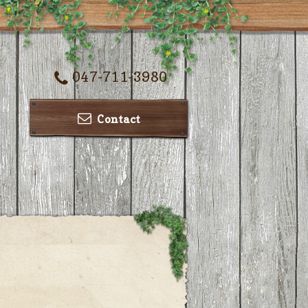
047-711-3980
Contact
ー