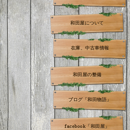
和田屋について
在庫、中古車情報
和田屋の整備
ブログ「和田物語」
facebook「和田屋」