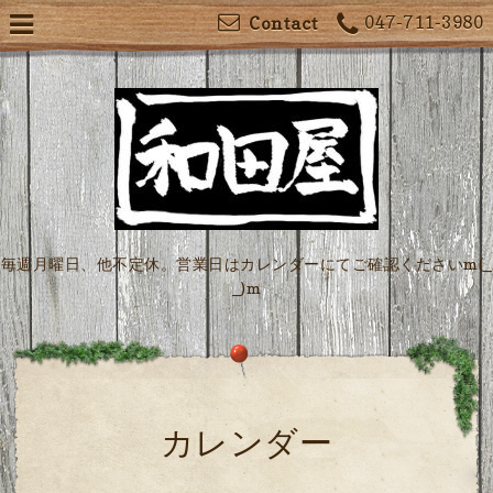
047-711-3980
Contact
毎週月曜日、他不定休。営業日はカレンダーにてご確認くださいm(_
_)m
カレンダー