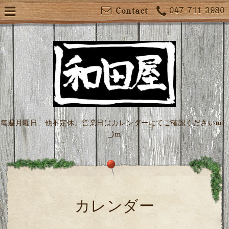
047-711-3980
Contact
毎週月曜日、他不定休。営業日はカレンダーにてご確認くださいm(_
_)m
カレンダー