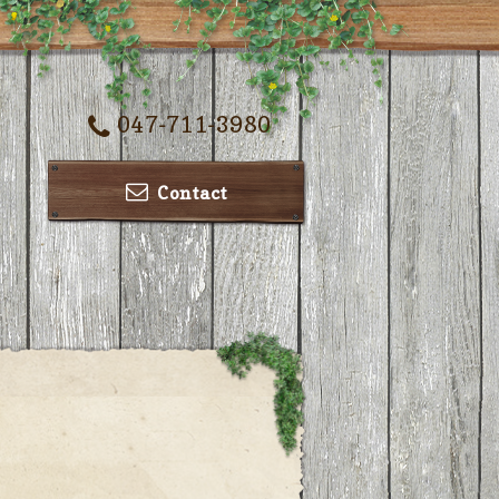
047-711-3980
Contact
ー