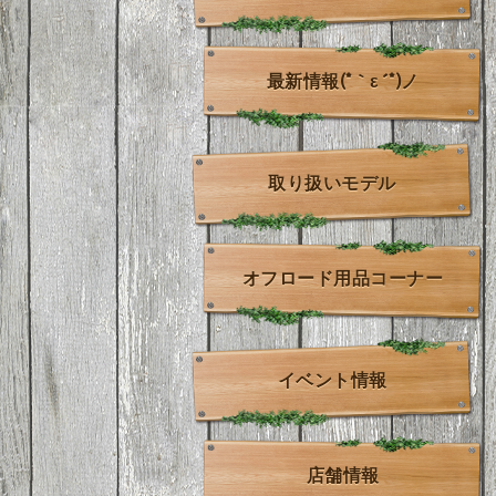
最新情報(*｀ε´*)ノ
取り扱いモデル
オフロード用品コーナー
イベント情報
店舗情報