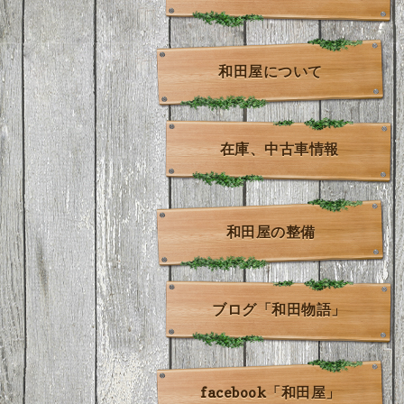
和田屋について
在庫、中古車情報
和田屋の整備
ブログ「和田物語」
facebook「和田屋」