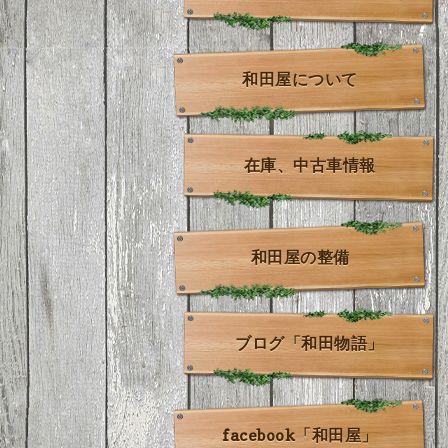
和田屋について
在庫、中古車情報
和田屋の整備
ブログ「和田物語」
facebook「和田屋」