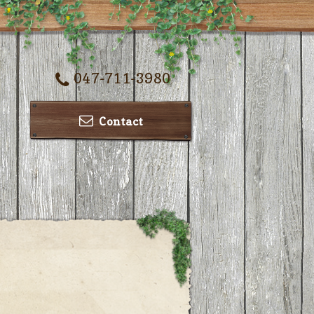
047-711-3980
Contact
ー