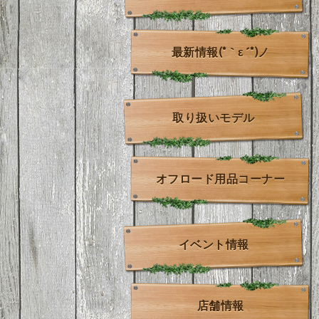
最新情報(*｀ε´*)ノ
取り扱いモデル
オフロード用品コーナー
イベント情報
店舗情報