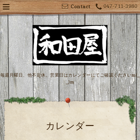
047-711-3980
Contact
毎週月曜日、他不定休。営業日はカレンダーにてご確認くださいm(_
_)m
カレンダー