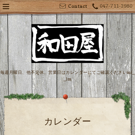
047-711-3980
Contact
毎週月曜日、他不定休。営業日はカレンダーにてご確認くださいm(_
_)m
カレンダー