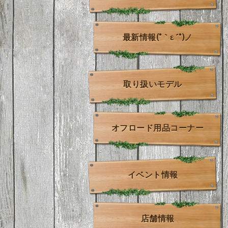
最新情報(*｀ε´*)ノ
取り扱いモデル
オフロード用品コーナー
イベント情報
店舗情報