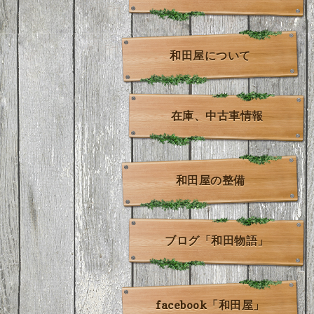
和田屋について
在庫、中古車情報
和田屋の整備
ブログ「和田物語」
facebook「和田屋」