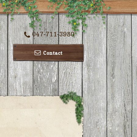
047-711-3980
Contact
ー