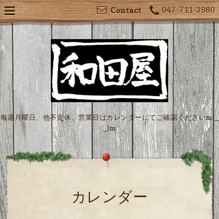
047-711-3980
Contact
毎週月曜日、他不定休。営業日はカレンダーにてご確認くださいm(_
_)m
カレンダー