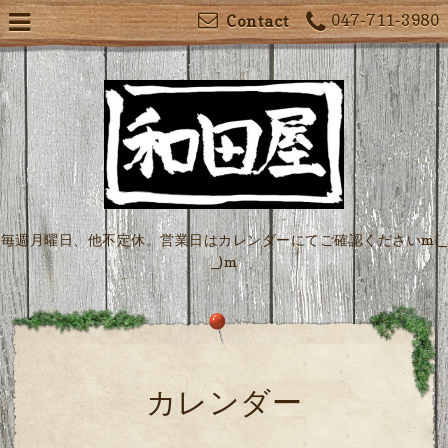
047-711-3980
Contact
毎週月曜日、他不定休。営業日はカレンダーにてご確認くださいm(_
_)m
カレンダー