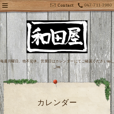
047-711-3980
Contact
毎週月曜日、他不定休。営業日はカレンダーにてご確認くださいm(_
_)m
カレンダー