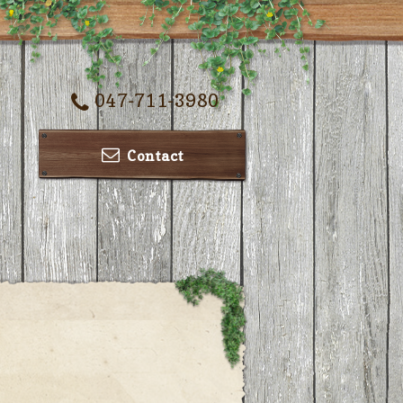
047-711-3980
Contact
ー