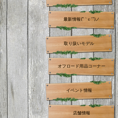
最新情報(*｀ε´*)ノ
取り扱いモデル
オフロード用品コーナー
イベント情報
店舗情報