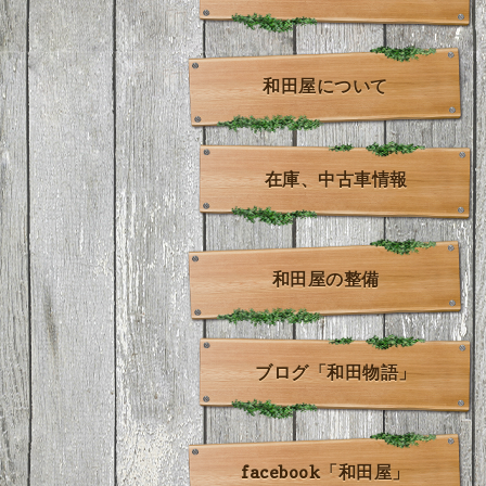
和田屋について
在庫、中古車情報
和田屋の整備
ブログ「和田物語」
facebook「和田屋」