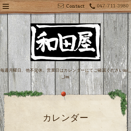
047-711-3980
Contact
毎週月曜日、他不定休。営業日はカレンダーにてご確認くださいm(_
_)m
カレンダー