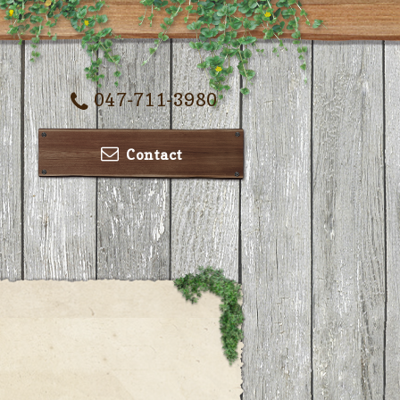
047-711-3980
Contact
ー