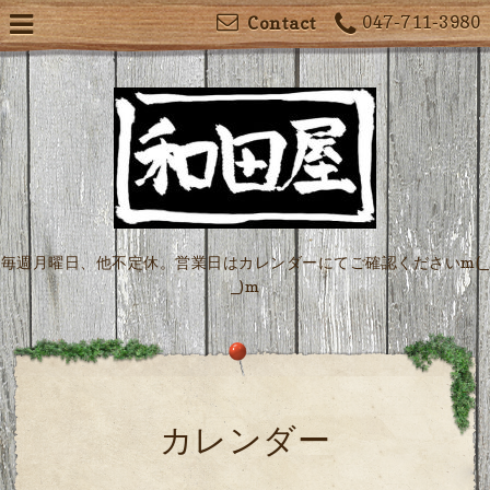
047-711-3980
Contact
毎週月曜日、他不定休。営業日はカレンダーにてご確認くださいm(_
_)m
カレンダー