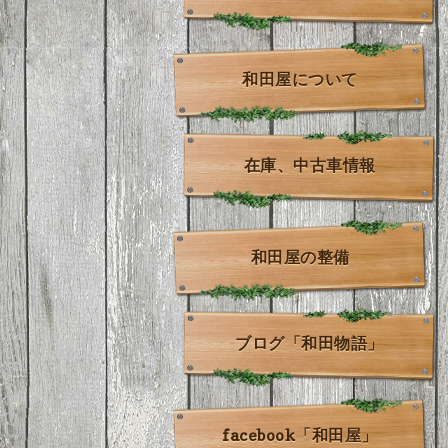
和田屋について
在庫、中古車情報
和田屋の整備
ブログ「和田物語」
facebook「和田屋」