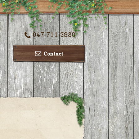
047-711-3980
Contact
ー