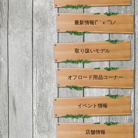
最新情報(*｀ε´*)ノ
取り扱いモデル
オフロード用品コーナー
イベント情報
店舗情報