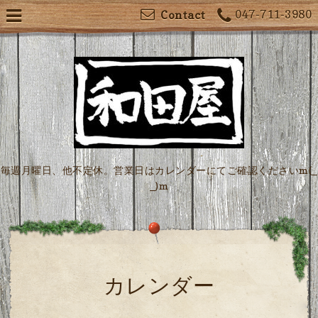
047-711-3980
Contact
毎週月曜日、他不定休。営業日はカレンダーにてご確認くださいm(_
_)m
カレンダー