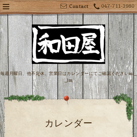
047-711-3980
Contact
毎週月曜日、他不定休。営業日はカレンダーにてご確認くださいm(_
_)m
カレンダー