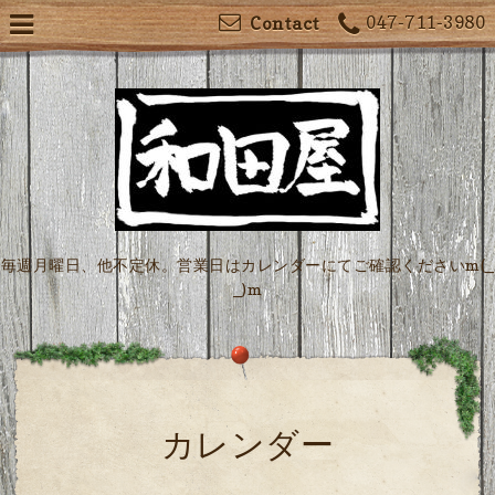
047-711-3980
Contact
毎週月曜日、他不定休。営業日はカレンダーにてご確認くださいm(_
_)m
カレンダー