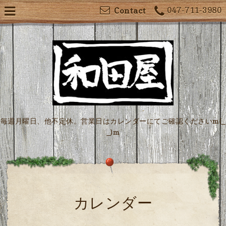
047-711-3980
Contact
毎週月曜日、他不定休。営業日はカレンダーにてご確認くださいm(_
_)m
カレンダー