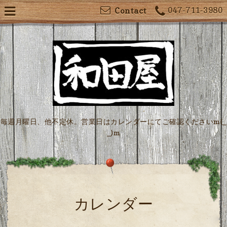
047-711-3980
Contact
毎週月曜日、他不定休。営業日はカレンダーにてご確認くださいm(_
_)m
カレンダー