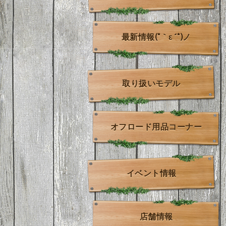
最新情報(*｀ε´*)ノ
取り扱いモデル
オフロード用品コーナー
イベント情報
店舗情報