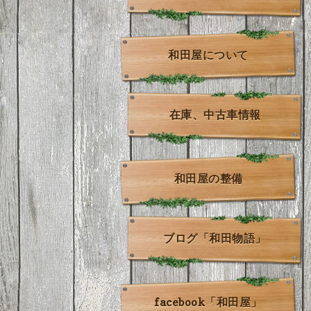
和田屋について
在庫、中古車情報
和田屋の整備
ブログ「和田物語」
facebook「和田屋」