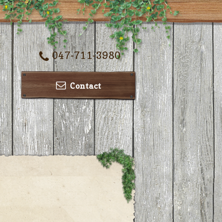
047-711-3980
Contact
ー