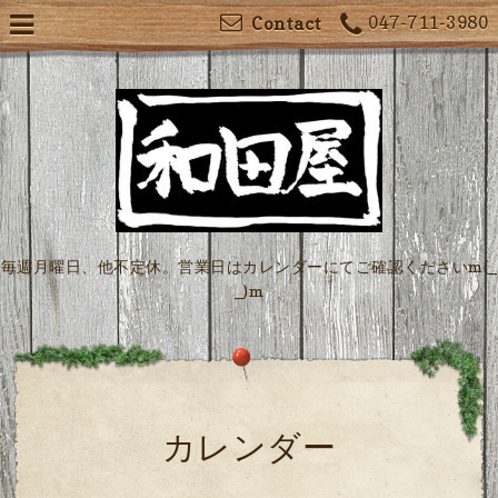
047-711-3980
Contact
毎週月曜日、他不定休。営業日はカレンダーにてご確認くださいm(_
_)m
カレンダー