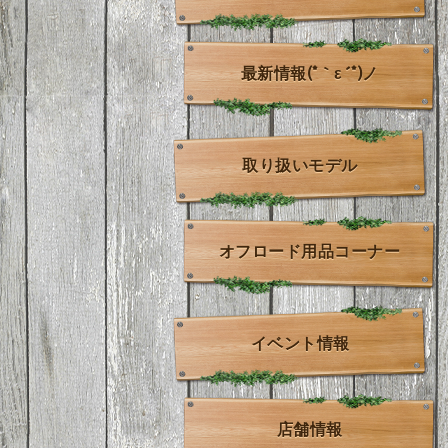
最新情報(*｀ε´*)ノ
取り扱いモデル
オフロード用品コーナー
イベント情報
店舗情報