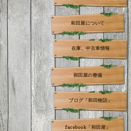
和田屋について
在庫、中古車情報
和田屋の整備
ブログ「和田物語」
facebook「和田屋」