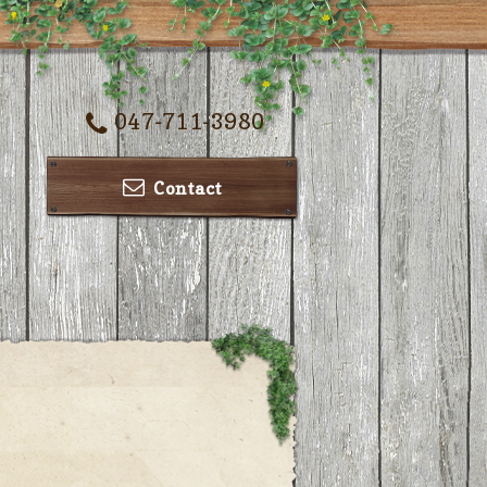
047-711-3980
Contact
ー