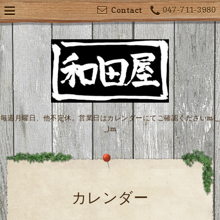
047-711-3980
Contact
毎週月曜日、他不定休。営業日はカレンダーにてご確認くださいm(_
_)m
カレンダー