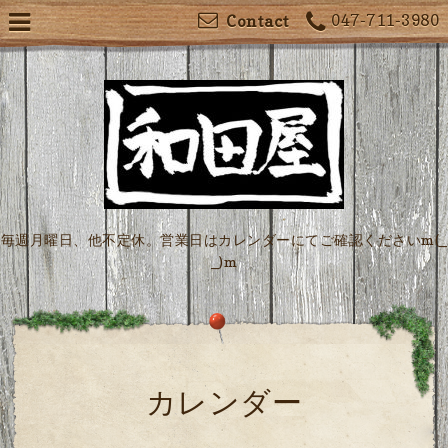
047-711-3980
Contact
毎週月曜日、他不定休。営業日はカレンダーにてご確認くださいm(_
_)m
カレンダー