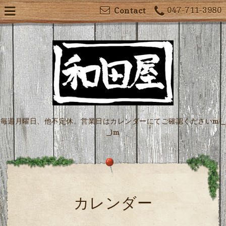
047-711-3980
Contact
毎週月曜日、他不定休。営業日はカレンダーにてご確認くださいm(_
_)m
カレンダー