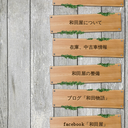
和田屋について
在庫、中古車情報
和田屋の整備
ブログ「和田物語」
facebook「和田屋」