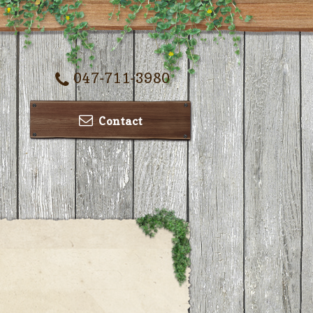
047-711-3980
Contact
ー