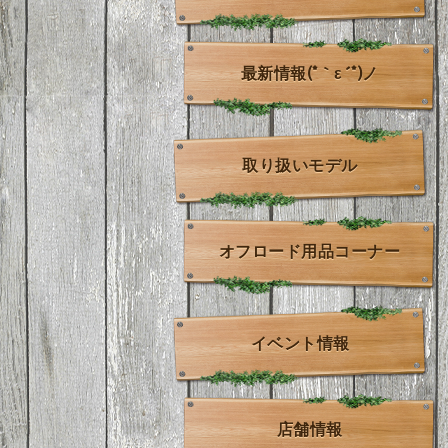
最新情報(*｀ε´*)ノ
取り扱いモデル
オフロード用品コーナー
イベント情報
店舗情報