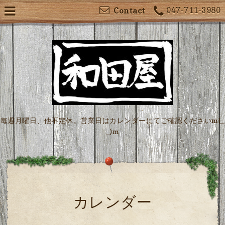
047-711-3980
Contact
毎週月曜日、他不定休。営業日はカレンダーにてご確認くださいm(_
_)m
カレンダー