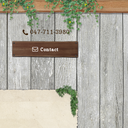
047-711-3980
Contact
ー