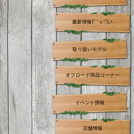
最新情報(*｀ε´*)ノ
取り扱いモデル
オフロード用品コーナー
イベント情報
店舗情報