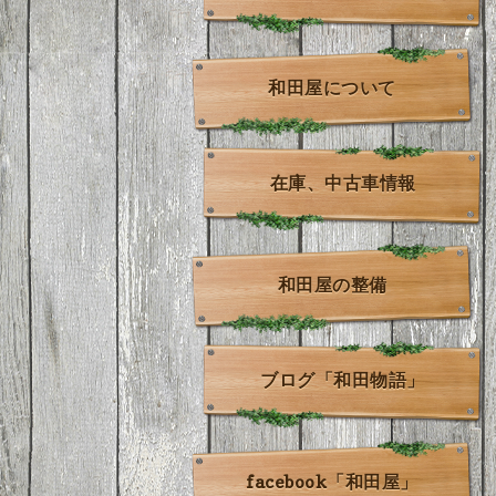
和田屋について
在庫、中古車情報
和田屋の整備
ブログ「和田物語」
facebook「和田屋」