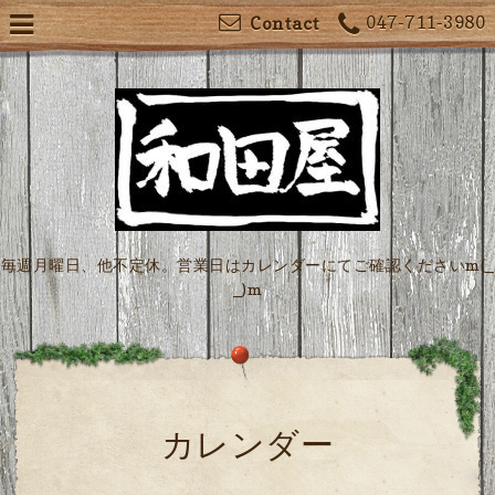
047-711-3980
Contact
毎週月曜日、他不定休。営業日はカレンダーにてご確認くださいm(_
_)m
カレンダー