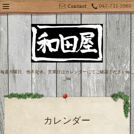
047-711-3980
Contact
毎週月曜日、他不定休。営業日はカレンダーにてご確認くださいm(_
_)m
カレンダー