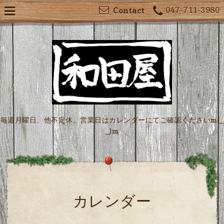
047-711-3980
Contact
毎週月曜日、他不定休。営業日はカレンダーにてご確認くださいm(_
_)m
カレンダー