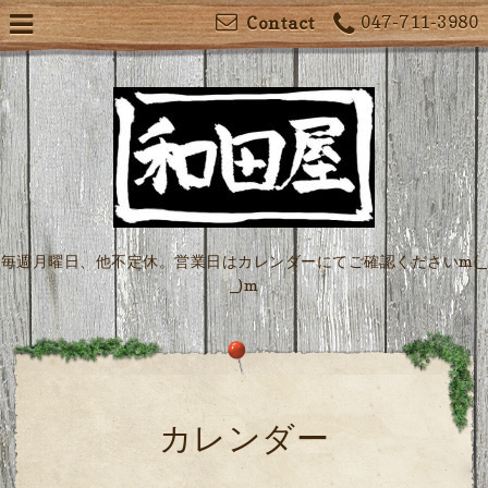
047-711-3980
Contact
毎週月曜日、他不定休。営業日はカレンダーにてご確認くださいm(_
_)m
カレンダー