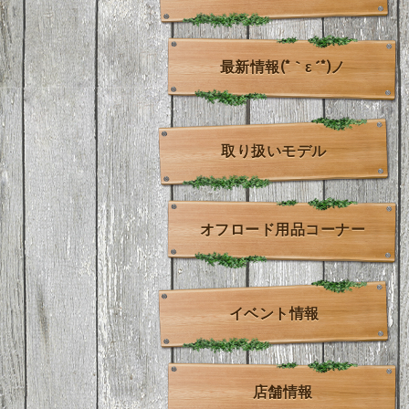
最新情報(*｀ε´*)ノ
取り扱いモデル
オフロード用品コーナー
イベント情報
店舗情報