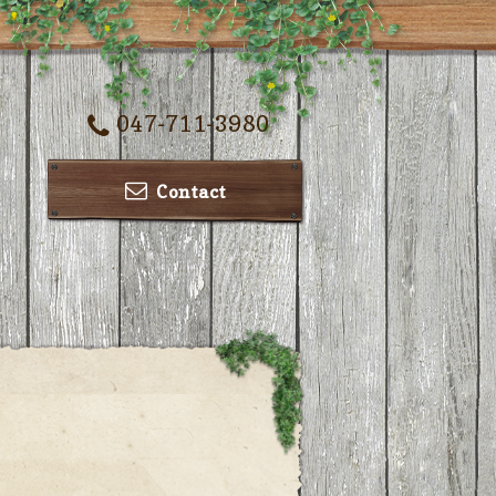
047-711-3980
Contact
ー