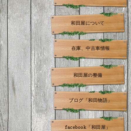
和田屋について
在庫、中古車情報
和田屋の整備
ブログ「和田物語」
facebook「和田屋」