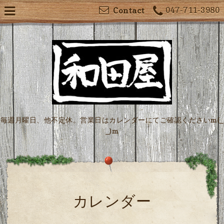
047-711-3980
Contact
毎週月曜日、他不定休。営業日はカレンダーにてご確認くださいm(_
_)m
カレンダー