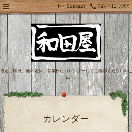
047-711-3980
Contact
毎週月曜日、他不定休。営業日はカレンダーにてご確認くださいm(_
_)m
カレンダー