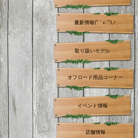
最新情報(*｀ε´*)ノ
取り扱いモデル
オフロード用品コーナー
イベント情報
店舗情報