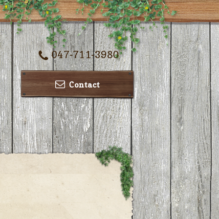
047-711-3980
Contact
ー