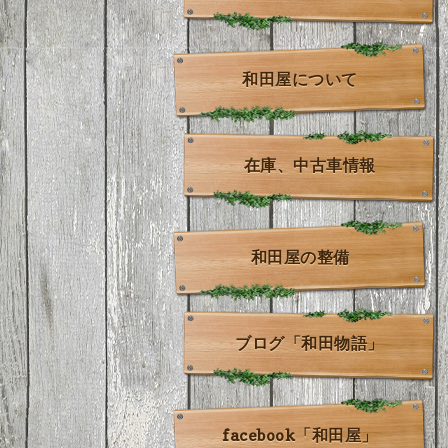
和田屋について
在庫、中古車情報
和田屋の整備
ブログ「和田物語」
facebook「和田屋」