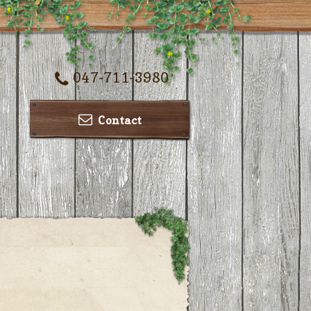
047-711-3980
Contact
ー