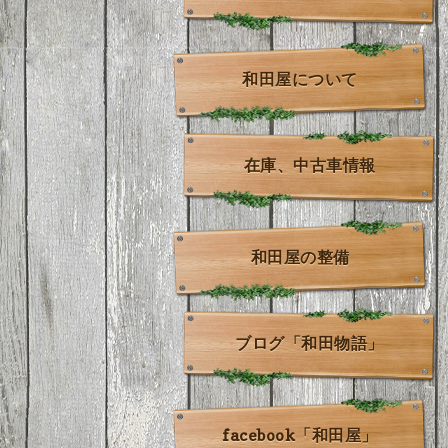
和田屋について
在庫、中古車情報
和田屋の整備
ブログ「和田物語」
facebook「和田屋」