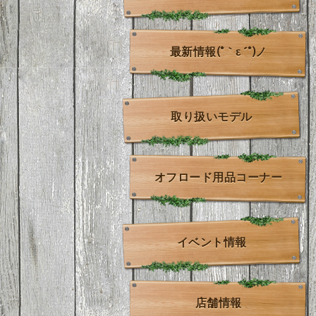
最新情報(*｀ε´*)ノ
取り扱いモデル
オフロード用品コーナー
イベント情報
店舗情報