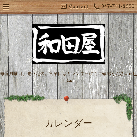
047-711-3980
Contact
毎週月曜日、他不定休。営業日はカレンダーにてご確認くださいm(_
_)m
カレンダー