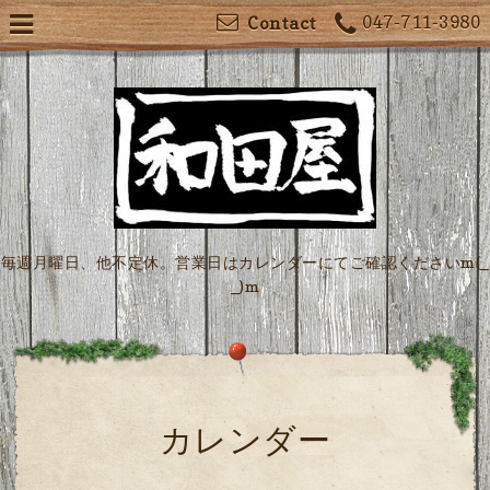
047-711-3980
Contact
毎週月曜日、他不定休。営業日はカレンダーにてご確認くださいm(_
_)m
カレンダー