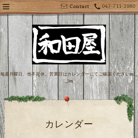
047-711-3980
Contact
毎週月曜日、他不定休。営業日はカレンダーにてご確認くださいm(_
_)m
カレンダー