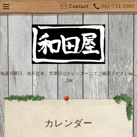
047-711-3980
Contact
毎週月曜日、他不定休。営業日はカレンダーにてご確認くださいm(_
_)m
カレンダー